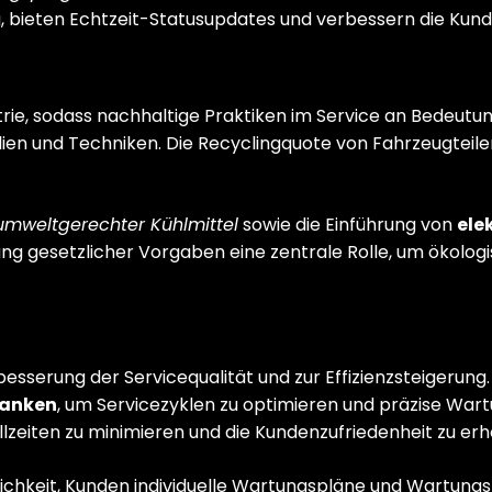
, bieten Echtzeit-Statusupdates und verbessern die Kun
s
rie, sodass nachhaltige Praktiken im Service an Bedeut
en und Techniken. Die Recyclingquote von Fahrzeugteilen
umweltgerechter Kühlmittel
sowie die Einführung von
ele
ltung gesetzlicher Vorgaben eine zentrale Rolle, um ökolog
rbesserung der Servicequalität und zur Effizienzsteigerun
banken
, um Servicezyklen zu optimieren und präzise Wart
lzeiten zu minimieren und die Kundenzufriedenheit zu er
öglichkeit, Kunden individuelle Wartungspläne und Wartung