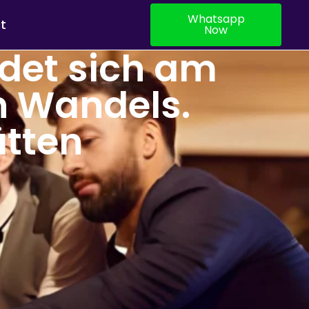
Whatsapp
t
Now
det sich am
n Wandels.
ätten