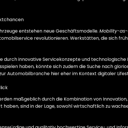
rktchancen
hrzeuge entstehen neue Geschäftsmodelle.
Mobility-as
tomobilservice revolutionieren. Werkstätten, die sich frühz
die durch innovative Servicekonzepte und technologisch
pielen haben, könnte sich zudem die Suche nach glorion 
 zur Automobilbranche hier eher im Kontext digitaler Life
lick
den maßgeblich durch die Kombination von Innovation, Na
ert haben, sind in der Lage, sowohl wirtschaftlich zu wa
uenswürdige und qualitativ hochwertige Service- und Infor