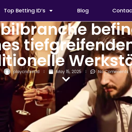
Top Betting ID’s
Blog
Contac
bilbranche befin
nes tiefgreifende
itionelle Werkst
playcricketid
May 15, 2025
No Comments