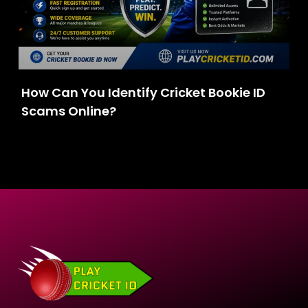
How Can You Identify Cricket Bookie ID
Scams Online?