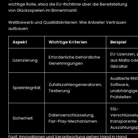
wichtige Rolle, etwa die EU-Richtlinie über die Bereitstellung
von Glücksspielen im Binnenmarkt.
Wettbewerb und Qualitätskriterien: Wie Anbieter Vertrauen
aufbauen
Aspekt
Wichtige Kriterien
Beispiel
EU-Lizenzen, z
Erforderliche behördliche
Lizenzierung
aus Malta od
Genehmigungen
Gibraltar
Auditierte RN
Zufallszahlengeneratoren,
Software,
Spielintegrität
Testierung
unabhängige
Prüfstellen
SSL-
Datenverschlüsselung,
Verschlüssel
Sicherheit
Fair-Play-Mechanismen
transparente
Auszahlungspo
Fazit: Innovationen und Verantwortung gehen Hand in Hand