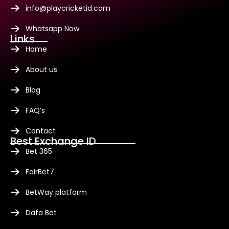
info@playcricketid.com
Whatsapp Now
Links
Home
About us
Blog
FAQ’s
Contact
Best Exchange ID
Bet 365
FairBet7
BetWay platform
Dafa Bet