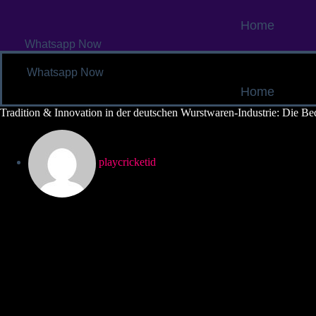
Skip
to
Home
content
Whatsapp Now
Whatsapp Now
Home
Tradition & Innovation in der deutschen Wurstwaren-Industrie: Die B
playcricketid